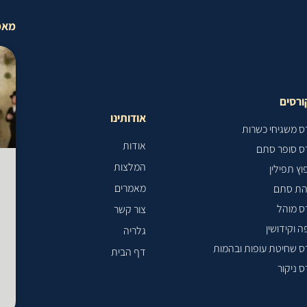
מאמ
רסים
אודותינו
ס משגיחי כשרות
אודות
ס סופר סתם
המלצות
וץ תפילין
מאמרים
הת סתם
ס מוהל
צור קשר
ה וקידושין
גלריה
ס שחיטת עופות ובהמות
דף הבית
ס ניקור