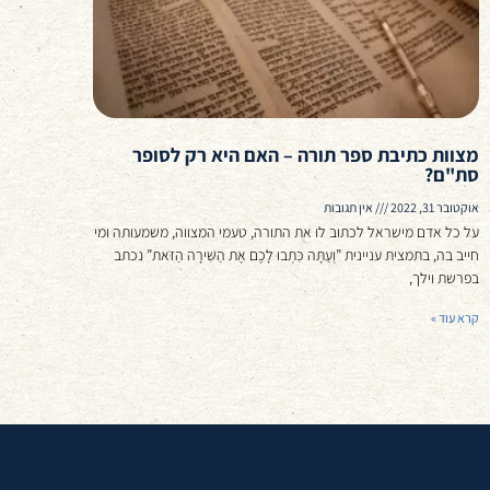
מצוות כתיבת ספר תורה – האם היא רק לסופר
סת"ם?
אוקטובר 31, 2022
אין תגובות
על כל אדם מישראל לכתוב לו את התורה, טעמי המצווה, משמעותה ומי
חייב בה, בתמצית עניינית ”וְעַתָּה כִּתְבוּ לָכֶם אֶת הַשִּׁירָה הַזֹּאת” נכתב
בפרשת וילך,
קרא עוד »