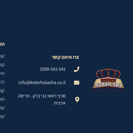
הקו
קור
צרו איתנו קשר
קור
1599-541-541
שיפ
הג
info@keterhalacha.co.il
קןר
סניף ראשי בני ברק - פריסה
חופ
ארצית
קור
קור