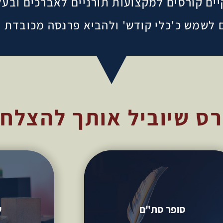
יים
קורסים למקצועות תורניים לאברכים ובעל
לשמש כ'כלי קודש' ולהביא פרנסה מכובדת 
ס שיוביל אותך להצלח
סופר סת"ם
שי
סופר סת"ם
ש
מלאכת שמים ופרנסה מכובדת
עבוד