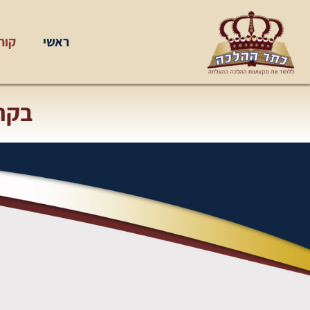
ראשי
קור
בקר