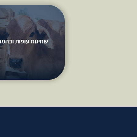
שחיטת עופות
ובהמות
שחיטת עופות ובהמו
שו"ב - מלאכת קודש ושכרה בציד
למידע נוסף