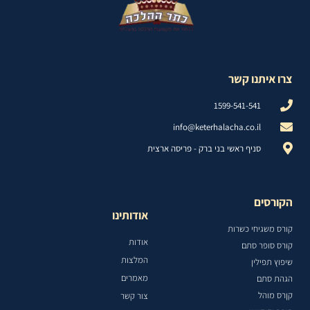
צרו איתנו קשר
1599-541-541
info@keterhalacha.co.il
סניף ראשי בני ברק - פריסה ארצית
הקורסים
אודותינו
קורס משגיחי כשרות
אודות
קורס סופר סתם
המלצות
שיפוץ תפילין
מאמרים
הגהת סתם
קןרס מוהל
צור קשר